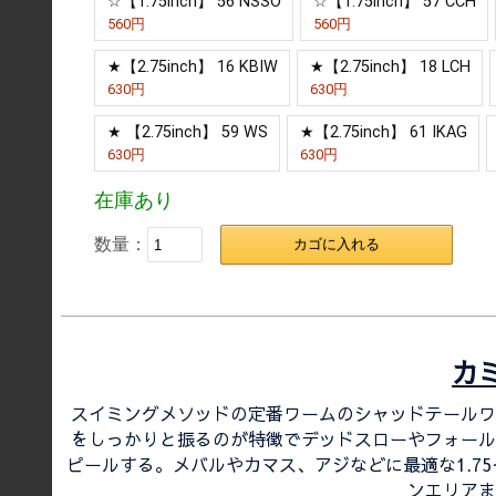
☆【1.75inch】 56 NSSO
☆【1.75inch】 57 CCH
560円
560円
★【2.75inch】 16 KBIW
★【2.75inch】 18 LCH
630円
630円
★ 【2.75inch】 59 WS
★【2.75inch】 61 IKAG
630円
630円
在庫あり
数量：
カゴに入れる
カ
スイミングメソッドの定番ワームのシャッドテールワ
をしっかりと振るのが特徴でデッドスローやフォール
ピールする。メバルやカマス、アジなどに最適な1.7
ンエリアま