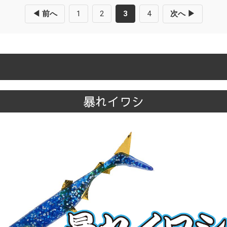
◀ 前へ
1
2
3
4
次へ ▶
暴れイワシ