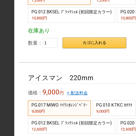
7,200円
7,200円
PG.012 BKSEL ﾌﾞﾗｯｸｼｪﾙ (初回限定カラー)
PG.020
10,800円
10,800円
在庫あり
数量：
カゴに入れる
アイスマン 220mm
9,000
価格：
円
+ 配送料金
PG.017 MIWO ﾏｲﾜｼｵﾚﾝｼﾞﾍﾞﾘｰ
PG.010 KTKC ｶﾀｸﾁ
9,000円
9,000円
PG.012 BKSEL ﾌﾞﾗｯｸｼｪﾙ (初回限定カラー)
PG.020
12,600円
12,600円