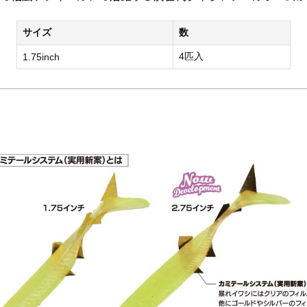
サイズ
数
4匹入
1.75inch