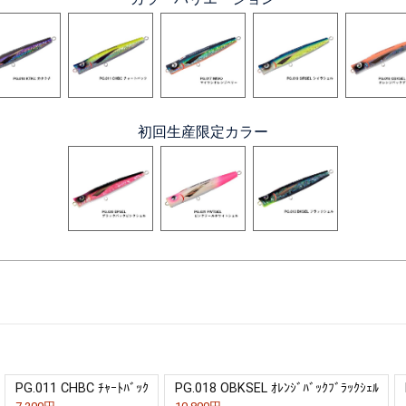
初回生産限定カラー
PG.011 CHBC ﾁｬｰﾄﾊﾞｯｸ
PG.018 OBKSEL ｵﾚﾝｼﾞﾊﾞｯｸﾌﾞﾗｯｸｼｪﾙ