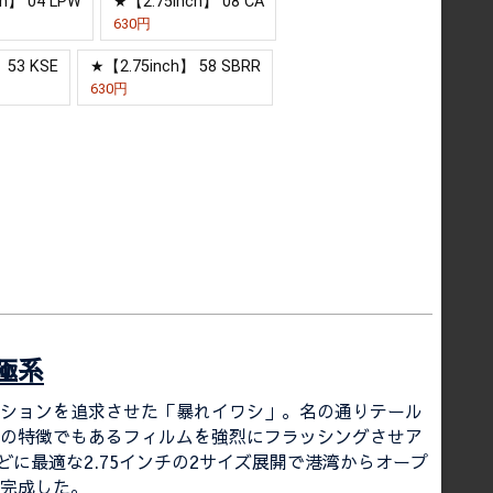
ch】 04 LPW
★【2.75inch】 08 CA
630円
 53 KSE
★【2.75inch】 58 SBRR
630円
極系
ションを追求させた「暴れイワシ」。名の通りテール
の特徴でもあるフィルムを強烈にフラッシングさせア
に最適な2.75インチの2サイズ展開で港湾からオープ
完成した。