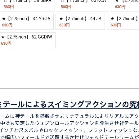
☆【1.75inch】 58 SBRR
☆【1.75inch】 60 KCA
★ 【2.75in
560円
560円
630円
★【2.75inch】 34 YRGA
★【2.75inch】 44 JB
★【2.75inch】
630円
630円
630円
★【2.75inch】 62 GGDIW
630円
ミテールによるスイミングアクションの究
ームに神テールを搭載させよりナチュラルによりリアルにアク
中でも安定したウォブンロールアクションを発生させ神テール
5インチと尺メバルやロックフィッシュ、フラットフィッシュなど
で幅広いフィールドで活躍する次世代シャッドテールワームが