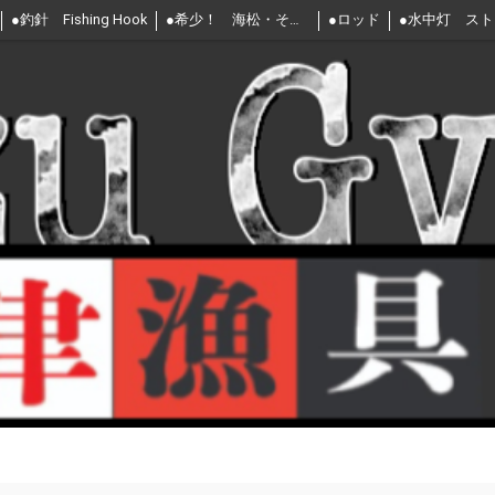
●釣針 Fishing Hook
●希少！ 海松・その他
●ロッド
●水中灯 ス