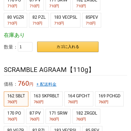
170 PO
87 PV
171 SRIW
182 ZRGDL
710円
710円
710円
710円
80 VGZR
82 PZL
183 VECPSL
85PEV
710円
710円
710円
710円
在庫あり
数量：
カゴに入れる
SCRAMBLE AGRAAM【110g】
760
価格：
円
+ 配送料金
162 SBLT
163 SKPRBLT
164 GPCHT
169 PCHGD
760円
760円
760円
760円
170 PO
87 PV
171 SRIW
182 ZRGDL
760円
760円
760円
760円
80 VGZR
82 PZL
183 VECPSL
85 PEV