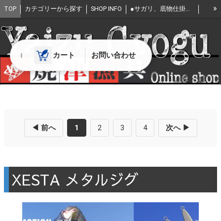
»
TOP
カテゴリーから探す
SHOP INFO
●サガリ、底物仕掛け For deep sea divice
●釣針 Fishing Hook
●希少！ 海松・その他
●ロッド
●水中灯 ストロボ
●イカ商品
送料について
お問い合わせ
カート
お問い合わせ
特定商取引法表記
★店長の豆知識
◀ 前へ
1
2
3
4
次へ ▶
XESTA メタルジグ