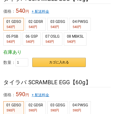
540
価格：
円
+ 配送料金
01 GDSO
02 GDSR
03 GDSG
04 PWSG
540円
540円
540円
540円
05 PSB
06 GSP
07 OSLG
08 MBKSL
540円
540円
540円
540円
在庫あり
数量：
カゴに入れる
タイラバ SCRAMBLE EGG【60g】
590
価格：
円
+ 配送料金
01 GDSO
02 GDSR
03 GDSG
04 PWSG
590円
590円
590円
590円