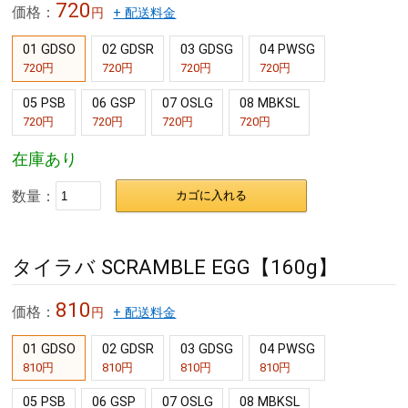
720
価格：
円
+ 配送料金
01 GDSO
02 GDSR
03 GDSG
04 PWSG
720円
720円
720円
720円
05 PSB
06 GSP
07 OSLG
08 MBKSL
720円
720円
720円
720円
在庫あり
数量：
カゴに入れる
タイラバ SCRAMBLE EGG【160g】
810
価格：
円
+ 配送料金
01 GDSO
02 GDSR
03 GDSG
04 PWSG
810円
810円
810円
810円
05 PSB
06 GSP
07 OSLG
08 MBKSL