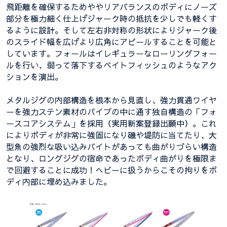
飛距離を確保するためややリアバランスのボディにノーズ
部分を極力細く仕上げジャーク時の抵抗を少しでも軽くす
るように設計。そして左右非対称の形状によりジャーク後
のスライド幅を広げより広角にアピールすることを可能と
しています。フォールはイレギュラーなローリングフォー
ルを行い、弱って落下するベイトフィッシュのようなアク
ションを演出。
メタルジグの内部構造を根本から見直し、強力貫通ワイヤ
ーを強力ステン素材のパイプの中に通す独自構造の「フォ
ースコアシステム」を採用（実用新案登録出願中）。これ
によりボディが非常に強固になり磯や堤防に当てたり、大
型魚の強烈な吸い込みバイトがあっても曲がりづらい構造
となり、ロングジグの宿命であったボディ曲がりを極限ま
で回避することに成功！へビーに扱うからこその拘りをボ
ディ内部に埋め込みました。