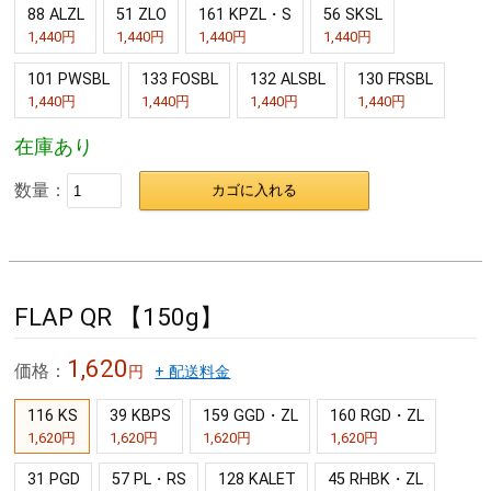
88 ALZL
51 ZLO
161 KPZL・S
56 SKSL
1,440円
1,440円
1,440円
1,440円
101 PWSBL
133 FOSBL
132 ALSBL
130 FRSBL
1,440円
1,440円
1,440円
1,440円
在庫あり
数量：
カゴに入れる
FLAP QR 【150g】
1,620
価格：
円
+ 配送料金
116 KS
39 KBPS
159 GGD・ZL
160 RGD・ZL
1,620円
1,620円
1,620円
1,620円
31 PGD
57 PL・RS
128 KALET
45 RHBK・ZL