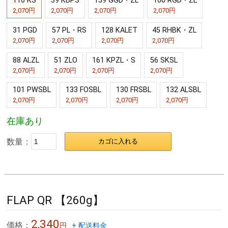
116 KS
39 KBPS
159 GGD・ZL
160 RGD・ZL
2,070円
2,070円
2,070円
2,070円
31 PGD
57 PL・RS
128 KALET
45 RHBK・ZL
2,070円
2,070円
2,070円
2,070円
88 ALZL
51 ZLO
161 KPZL・S
56 SKSL
2,070円
2,070円
2,070円
2,070円
101 PWSBL
133 FOSBL
130 FRSBL
132 ALSBL
2,070円
2,070円
2,070円
2,070円
在庫あり
数量：
カゴに入れる
FLAP QR 【260g】
2,340
価格：
円
+ 配送料金